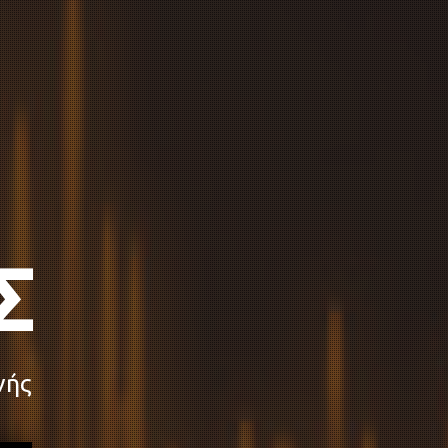
E
νής