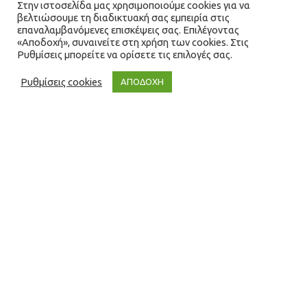
Στην ιστοσελίδα μας χρησιμοποιούμε cookies για να
βελτιώσουμε τη διαδικτυακή σας εμπειρία στις
επαναλαμβανόμενες επισκέψεις σας. Επιλέγοντας
«Αποδοχή», συναινείτε στη χρήση των cookies. Στις
Ρυθμίσεις μπορείτε να ορίσετε τις επιλογές σας.
Ρυθμίσεις cookies
ΑΠΟΔΟΧΗ
Γιατί να επιλέξετε τη
Microbase
Ηθική, Ευελιξία, Καινοτομία, Ομαδικότητα,
Πελατοκεντρικότητα, Αποτελεσματικότητα,
Επιχειρηματική Αριστεία, Διασφάλιση