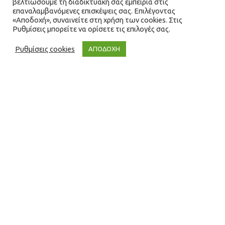
βελτιώσουμε τη διαδικτυακή σας εμπειρία στις
επαναλαμβανόμενες επισκέψεις σας. Επιλέγοντας
«Αποδοχή», συναινείτε στη χρήση των cookies. Στις
Ρυθμίσεις μπορείτε να ορίσετε τις επιλογές σας.
Ρυθμίσεις cookies
ΑΠΟΔΟΧΗ
Δικτυακές Λύσεις &
Υπηρεσίες
Η Microbase καλύπτει τις ανάγκες
οργανισμών σε δικτυακό επίπεδο,
προσφέροντας ένα σύνολο Λύσεων και