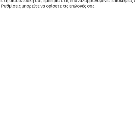
ε τη διαδικτυακή σας εμπειρία στις επαναλαμβανόμενες επισκέψεις 
δυνατότητα ολοκληρωμένων
Ρυθμίσεις μπορείτε να ορίσετε τις επιλογές σας.
λύσεων...