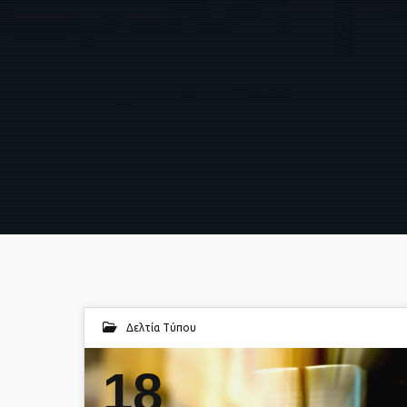
Δελτία Τύπου
18