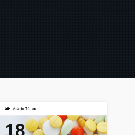
Δελτία Τύπου
18