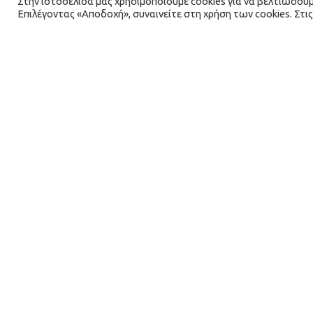
Στην ιστοσελίδα μας χρησιμοποιούμε cookies για να βελτιώσουμ
υπηρεσίας ePhone της Microbase...
Επιλέγοντας «Αποδοχή», συναινείτε στη χρήση των cookies. Στις 
Δελτία Τύπου
25
ΦΕΒ 2016