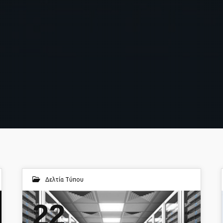
Δελτία Τύπου
22