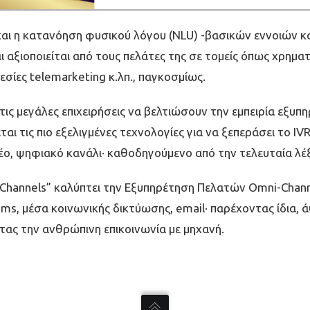
αι η κατανόηση φυσικού λόγου (NLU) -βασικών εννοιών κ
ι αξιοποιείται από τους πελάτες της σε τομείς όπως χρηματ
σίες telemarketing κ.λπ., παγκοσμίως.
τις μεγάλες επιχειρήσεις να βελτιώσουν την εμπειρία εξυ
ται τις πιο εξελιγμένες τεχνολογίες για να ξεπεράσει το IV
έο, ψηφιακό κανάλι· καθοδηγούμενο από την τελευταία λέξ
ll Channels” καλύπτει την Εξυπηρέτηση Πελατών Omni-Chan
ms, μέσα κοινωνικής δικτύωσης, email· παρέχοντας ίδια, ά
τας την ανθρώπινη επικοινωνία με μηχανή.