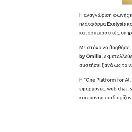
Η αναγνώριση φωνής κ
πλατφόρμα
Exelysis
κα
κατασκευαστικές, υπηρε
Με στόχο να βοηθήσει 
by Omilia
, εκμεταλλεύε
συστήσει ξανά ως το ν
Η “One Platform for A
εφαρμογές, web chat, s
και επαναπροσδιορίζον