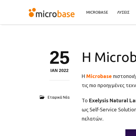
MICROBASE
ΛΥΣΕΙΣ
25
H Microb
ΙΑΝ 2022
Η
Microbase
πιστοποι
τις πιο προηγμένες τεχ
Εταιρικά Νέα
Το
Exelysis Natural 
ως Self-Service Soluti
πελατών.