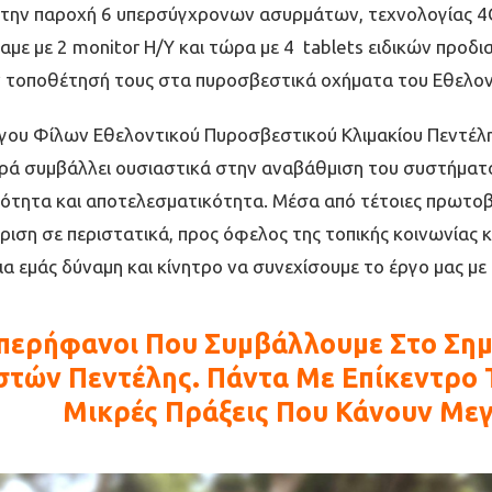
 την παροχή 6 υπερσύγχρονων ασυρμάτων, τεχνολογίας 4G
αμε με 2 monitor Η/Υ και τώρα με 4 tablets ειδικών προ
ην τοποθέτησή τους στα πυροσβεστικά οχήματα του Εθελον
γου Φίλων Εθελοντικού Πυροσβεστικού Κλιμακίου Πεντέλ
ά συμβάλλει ουσιαστικά στην αναβάθμιση του συστήματο
μότητα και αποτελεσματικότητα. Μέσα από τέτοιες πρωτοβο
ση σε περιστατικά, προς όφελος της τοπικής κοινωνίας κ
ια εμάς δύναμη και κίνητρο να συνεχίσουμε το έργο μας μ
Υπερήφανοι Που Συμβάλλουμε Στο Ση
τών Πεντέλης. Πάντα Με Επίκεντρο
Μικρές Πράξεις Που Κάνουν Με