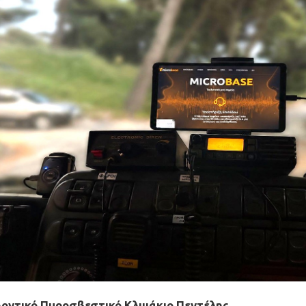
ελοντικό Πυροσβεστικό Κλιμάκιο Πεντέλης