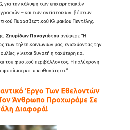
, για την κάλυψη των επιχειρησιακών
διαγραφών – και των αντίστοιχων βάσεων
τικού Πυροσβεστικού Κλιμακίου Πεντέλης.
ης,
Σπυρίδων Παναγιώτου
ανέφερε “Η
ς των τηλεπικοινωνιών μας, ενισχύοντας την
υλίες, γίνεται δυνατή η ταχύτερη και
αι του φυσικού περιβάλλοντος. Η πολύχρονη
ε αφοσίωση και υπευθυνότητα.”
μαντικό Έργο Των Εθελοντών
 Τον Άνθρωπο Προχωράμε Σε
γάλη Διαφορά!