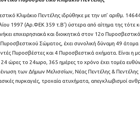
στικό Κλιμάκιο Πεντέλης ιδρύθηκε με την υπ’ αριθμ. 14
ίου 1997 (Αρ.ΦΕΚ 359 τ.Β’) ύστερα από αίτημα της τότε κ
νήκει επιχειρησιακά και διοικητικά στον 12ο Πυροσβεστικ
 Πυροσβεστικού Σώματος, έχει συνολική δύναμη 49 άτομα 
οντές Πυροσβέστες και 4 Πυροσβεστικά οχήματα. Είναι η 
ί 24 ώρες το 24ωρο, 365 ημέρες το χρόνο έχει τομέα ευθύ
ένωση των Δήμων Μελισσίων, Νέας Πεντέλης & Πεντέλης κ
ασικές πυρκαγιές, τροχαία ατυχήματα, απεγκλωβισμοί ανθρ