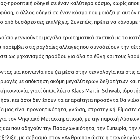
ος-προοπτική οδηγεί σε έναν καλύτερο κόσµο, χωρίς αποκλ
ύση, ο άλλος οδηγεί σε έναν κόσµο που µοιάζει µ’ αυτόν 
νο από δυσάρεστες εκπλήξεις. Συνεπώς, πρέπει να κάνουµε
αίσιο γεννιούνται µεγάλα ερωτηµατικά σχετικά µε το κατά
να παρέµβει στις ραγδαίες αλλαγές που συνοδεύουν την τέ
ήσει ως µηχανισµός προόδου για όλα τα έθνη και τους λαο
οντας µια κοινωνία που ζει µέσα στην τεχνολογία και στι
εφαρµογές µε απόκτηση ακόµη µεγαλύτερων δεξιοτήτων και re
κή κοινωνία, γιατί όπως λέει ο Klaus Martin Schwab, ιδρυ
ινήσει και όσοι δεν έχουν τα απαραίτητα προσόντα θα νιώ
α µας είναι προνοητικότητα, γνώση, στρατηγική. Είµαστε 
 για τον Ψηφιακό Μετασχηµατισµό, µε την παροχή Λύσεων
ς και που οδηγούν την Παραγωγικότητα, την Εµπειρία, την
εξέλιξη, µε σεβασµό στον «Άνθρωπο» ώστε η τεχνολογία να