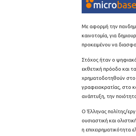
Με αφορµή την πανδηµία
καινοτοµία, για δηµιου
προκειµένου να διασφα
Στόχος ήταν ο ψηφιακό
εκθετική πρόοδο και τ
χρηµατοδοτηθούν στο ά
γραφειοκρατίας, στο κ
ανάπτυξη, την ποιότητα
Ο Έλληνας πολίτης/εργ
ουσιαστική και ολιστι
η επιχειρηµατικότητα 