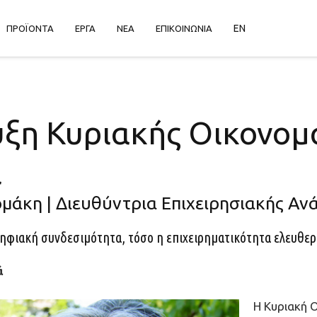
EN
ΠΡΟΪΟΝΤΑ
ΕΡΓΑ
ΝΕΑ
ΕΠΙΚΟΙΝΩΝΙΑ
υξη Κυριακής Οικονο
l
μάκη | Διευθύντρια Επιχειρησιακής Αν
ηφιακή συνδεσιµότητα, τόσο η επιχειρηµατικότητα ελευθερ
ά
Η
Κυριακή Ο