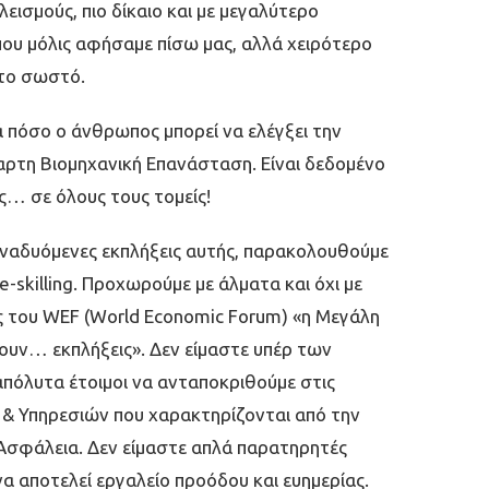
εισµούς, πιο δίκαιο και µε µεγαλύτερο
που µόλις αφήσαµε πίσω µας, αλλά χειρότερο
 το σωστό.
 πόσο ο άνθρωπος µπορεί να ελέγξει την
ταρτη Βιοµηχανική Επανάσταση. Είναι δεδοµένο
ύς… σε όλους τους τοµείς!
ς αναδυόµενες εκπλήξεις αυτής, παρακολουθούµε
-skilling. Προχωρούµε µε άλµατα και όχι µε
τής του WEF (World Economic Forum) «η Μεγάλη
σουν… εκπλήξεις». Δεν είµαστε υπέρ των
απόλυτα έτοιµοι να ανταποκριθούµε στις
 & Υπηρεσιών που χαρακτηρίζονται από την
 Ασφάλεια. Δεν είµαστε απλά παρατηρητές
 αποτελεί εργαλείο προόδου και ευηµερίας.