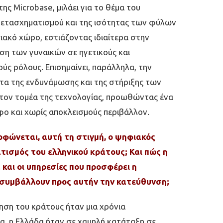
ης Microbase, µιλάει για το θέµα του
ετασχηµατισµού και της ισότητας των φύλων
ιακό χώρο, εστιάζοντας ιδιαίτερα στην
η των γυναικών σε ηγετικούς και
ύς ρόλους. Επισηµαίνει, παράλληλα, την
τα της ενδυνάµωσης και της στήριξης των
τον τοµέα της τεχνολογίας, προωθώντας ένα
φο και χωρίς αποκλεισµούς περιβάλλον.
φώνεται, αυτή τη στιγμή, ο ψηφιακός
ισμός του ελληνικού κράτους; Και πώς η
 και οι υπηρεσίες που προσφέρει η
 συμβάλλουν προς αυτήν την κατεύθυνση;
ηση του κράτους ήταν µια χρόνια
α, η Ελλάδα ήταν σε χαµηλή κατάταξη σε