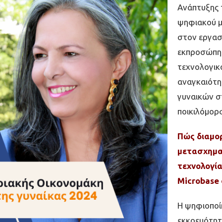
Ανάπτυξης τ
ψηφιακού µ
στον εργασ
εκπροσώπησ
τεχνολογικο
αναγκαιότη
γυναικών σ
ποικιλόµορ
Πώς διαμορ
μετασχηματ
τεχνολογία
Microbase
Η ψηφιοποί
εκκρεµότητ