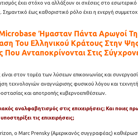
ισµός έχει στόχο να αλλάξουν οι σχέσεις στο εσωτερικό τ
ις. Σηµαντικό έως καθοριστικό ρόλο έχει η ενεργή συµµετ
 Microbase Ήµασταν Πάντα Αρωγοί Τη
ση Του Ελληνικού Κράτους Στην Ψηφ
ς Που Ανταποκρίνονται Στις Σύγχρονε
ς είναι στον τοµέα των λύσεων επικοινωνίας και συνεργασ
ήση τεχνολογιών αναγνώρισης φυσικού λόγου και τεχνητή
ροστασίας και αποτροπής κυβερνοεπιθέσεων.
ιακός αναλφαβητισμός στις επιχειρήσεις; Και ποιες πρ
 υποστηρίξει τις επιχειρήσεις;
izon, o Marc Prensky (Αµερικανός συγγραφέας) καθιέρωσε τ