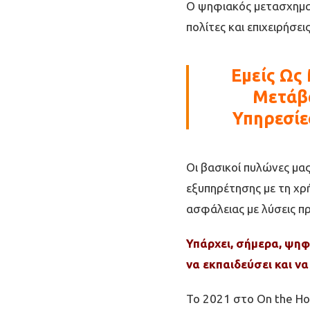
Ο ψηφιακός µετασχηµατ
πολίτες και επιχειρήσε
Εµείς Ως
Μετάβα
Υπηρεσίε
Οι βασικοί πυλώνες µα
εξυπηρέτησης µε τη χρ
ασφάλειας µε λύσεις π
Υπάρχει, σήμερα, ψηφ
να εκπαιδεύσει και να
Το 2021 στο On the Hor