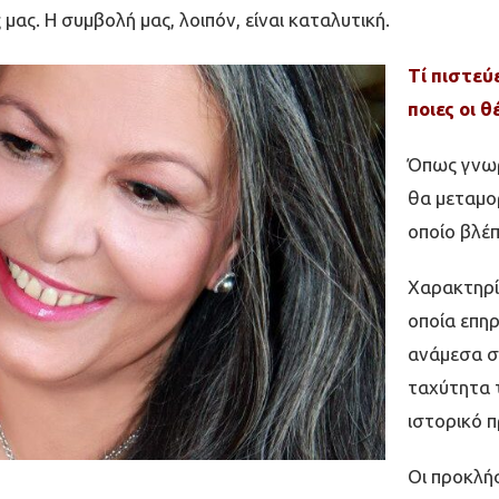
 µας.
Η συµβολή µας, λοιπόν, είναι καταλυτική.
Τί πιστεύ
ποιες οι θ
Όπως γνωρ
θα µεταµο
οποίο βλέπ
Χαρακτηρί
οποία επηρ
ανάµεσα σ
ταχύτητα 
ιστορικό 
Οι προκλή