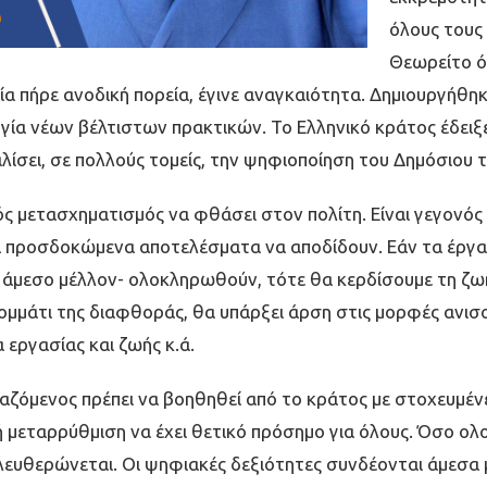
όλους τους
Θεωρείτο ότ
 πήρε ανοδική πορεία, έγινε αναγκαιότητα. Δηµιουργήθηκα
ργία νέων βέλτιστων πρακτικών. Το Ελληνικό κράτος έδειξε
λίσει, σε πολλούς τοµείς, την ψηφιοποίηση του Δηµόσιου 
ς µετασχηµατισµός να φθάσει στον πολίτη. Είναι γεγονός 
α προσδοκώµενα αποτελέσµατα να αποδίδουν. Εάν τα έργα 
µεσο µέλλον- ολοκληρωθούν, τότε θα κερδίσουµε τη ζωή
οµµάτι της διαφθοράς, θα υπάρξει άρση στις µορφές ανισο
 εργασίας και ζωής κ.ά.
αζόµενος πρέπει να βοηθηθεί από το κράτος µε στοχευµένε
κή µεταρρύθµιση να έχει θετικό πρόσηµο για όλους. Όσο 
ελευθερώνεται. Οι ψηφιακές δεξιότητες συνδέονται άµεσα 