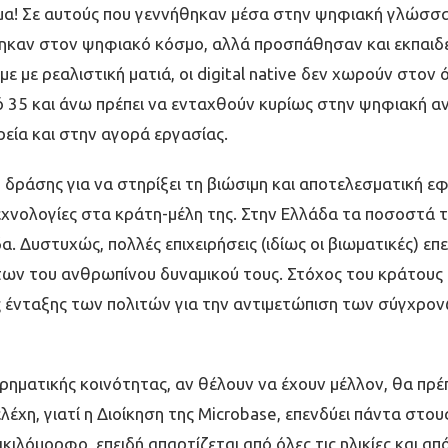
α! Σε αυτούς που γεννήθηκαν µέσα στην ψηφιακή γλώσσα κα
ηκαν στον ψηφιακό κόσµο, αλλά προσπάθησαν και εκπαιδε
µε µε ρεαλιστική µατιά, οι digital native δεν χωρούν στον
ό 35 και άνω πρέπει να ενταχθούν κυρίως στην ψηφιακή αν
ρεία και στην αγορά εργασίας.
ιο δράσης για να στηρίξει τη βιώσιµη και αποτελεσµατική
τεχνολογίες στα κράτη-µέλη της. Στην Ελλάδα τα ποσοστά
δα. Δυστυχώς, πολλές επιχειρήσεις (ιδίως οι βιωµατικές) 
ων του ανθρωπίνου δυναµικού τους. Στόχος του κράτους π
 ένταξης των πολιτών για την αντιµετώπιση των σύγχρο
ρηµατικής κοινότητας, αν θέλουν να έχουν µέλλον, θα πρέπε
λέχη, γιατί η Διοίκηση της Microbase, επενδύει πάντα στ
κιλόµορφο, επειδή απαρτίζεται από όλες τις ηλικίες και 