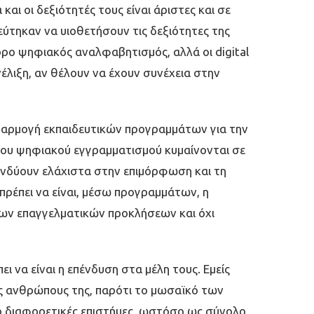
ι οι δεξιότητές τους είναι άριστες και σε
ύτηκαν να υιοθετήσουν τις δεξιότητες της
 όρο ψηφιακός αναλφαβητισµός, αλλά οι digital
έλιξη, αν θέλουν να έχουν συνέχεια στην
 εφαρµογή εκπαιδευτικών προγραµµάτων για την
 του ψηφιακού εγγραµµατισµού κυµαίνονται σε
επενδύουν ελάχιστα στην επιµόρφωση και τη
ρέπει να είναι, µέσω προγραµµάτων, η
νων επαγγελµατικών προκλήσεων και όχι
ι να είναι η επένδυση στα µέλη τους. Εµείς
ους ανθρώπους της, παρότι το µωσαϊκό των
από διαφορετικές επιστήµες, ωστόσο ως σύνολο