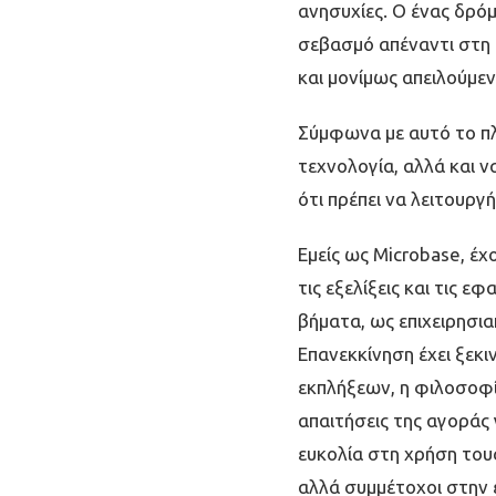
ανησυχίες. Ο ένας δρόµ
σεβασµό απέναντι στη φ
και µονίµως απειλούµε
Σύµφωνα µε αυτό το πλ
τεχνολογία, αλλά και 
ότι πρέπει να λειτουργ
Εµείς ως Microbase, έχ
τις εξελίξεις και τις 
βήµατα, ως επιχειρησια
Επανεκκίνηση έχει ξεκ
εκπλήξεων, η φιλοσοφί
απαιτήσεις της αγοράς
ευκολία στη χρήση του
αλλά συµµέτοχοι στην 