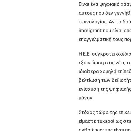
Είναι ένα ψηφιακό χάσµ
αυτούς που δεν γεννήθ
τεχνολογίας. Αν το δού
immigrant που είναι απ
επαγγελµατική τους πο
Η Ε.Ε. συγκροτεί σχέδ
εξοικείωση στις νέες 
ιδιαίτερα χαµηλά επίπε
βελτίωση των δεξιοτήτ
ενίσχυση της ψηφιακής
µόνον.
Στόχος τώρα της επιχει
είµαστε τυχεροί ως στε
ανθρώπων της είναι ποι