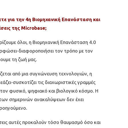
ετε για την 4η Βιομηχανική Επανάσταση και
έσεις της Microbase;
ίζουµε όλοι, η Βιοµηχανική Επανάσταση 4.0
ρφώσει-διαφοροποιήσει τον τρόπο µε τον
ουµε τη ζωή µας.
ζεται από µια συγχώνευση τεχνολογιών, η
εάζει-συσκοτίζει τις διαχωριστικές γραµµές
τον φυσικό, ψηφιακό και βιολογικό κόσµο. Η
των σηµερινών ανακαλύψεων δεν έχει
προηγούµενο.
σεις αυτές προκαλούν τόσο θαυµασµό όσο και