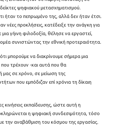
 δείκτες ψηφιακού µετασχηµατισµού.
ι ήταν το πεπρωµένο της, αλλά δεν ήταν έτσι.
ν νέες προκλήσεις, κατέδειξε την ανάγκη για
 µια γήινη φιλοδοξία, θέλησε να εργαστεί,
τοµέα συνιστώντας την εθνική προτεραιότητα.
ότι µπορούµε να διακρίνουµε σήµερα µια
που τρέχουν -και αυτά που θα
 µας σε χρόνο, σε µείωση της
τήτων που εµπόδιζαν επί χρόνια τη δίκαιη
ς κινήσεις εκπαίδευσης, ώστε αυτή η
ολοκληρώνεται η ψηφιακή συνδεσιµότητα, τόσο
µε την αναβάθµιση του κόσµου της εργασίας.