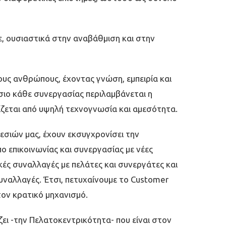
, ουσιαστικά στην αναβάθµιση και στην
νους ανθρώπους, έχοντας γνώση, εµπειρία και
ίσιο κάθε συνεργασίας περιλαµβάνεται η
ζεται από υψηλή τεχνογνωσία και αµεσότητα.
εσιών µας, έχουν εκσυγχρονίσει την
πο επικοινωνίας και συνεργασίας µε νέες
κές συναλλαγές µε πελάτες και συνεργάτες και
συναλλαγές. Έτσι, πετυχαίνουµε το Customer
τον κρατικό µηχανισµό.
ζει -την Πελατοκεντρικότητα- που είναι στον