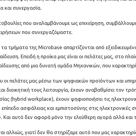
ία και συνεργασία.
βουλίες που αναλαµβάνουµε ως επιχείρηση, συµβάλλουµε
χειρήσεων που συνεργαζόµαστε.
ι τα τµήµατα της Microbase απαρτίζονται από εξειδικευµέ
δευση. Επειδή η προίκα µας είναι οι πελάτες µας, στο πλα
ίδευσης από µια δυνατή οµάδα Μηχανικών, που χαρακτηρί
υ οι πελάτες µας µέσω των ψηφιακών προϊόντων και υπηρ
αι διοικητική τους λειτουργία, έχουν αναβαθµίσει τον τρό
ίας (hybrid workplace), έχουν ψηφιοποιήσει τις ηλεκτρονι
ο επίπεδο ασφάλειας και εµπιστοσύνης στις ηλεκτρονικές 
e. Και αυτό δεν αφορά µόνο την ελεύθερη αγορά αλλά και 
αι αλλιώς, γιατί δεν θα στηρίζαµε αυτό που µας χαρακτηρί