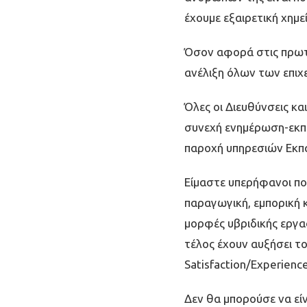
έχουµε εξαιρετική χηµε
Όσον αφορά στις πρωτο
ανέλιξη όλων των επι
Όλες οι Διευθύνσεις κα
συνεχή ενηµέρωση-εκπαί
παροχή υπηρεσιών Εκπα
Είµαστε υπερήφανοι πο
παραγωγική, εµπορική κ
µορφές υβριδικής εργασ
τέλος έχουν αυξήσει τ
Satisfaction/Experienc
Δεν θα µπορούσε να είν